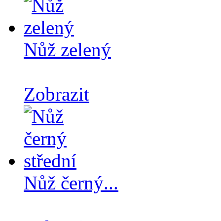
Nůž zelený
Zobrazit
Nůž černý...