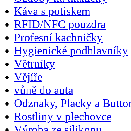
Káva s potiskem
RFID/NFC pouzdra
Profesní kachničky
Hygienické podhlavníky
Větrníky
Vějíře
vůně do auta
Odznaky, Placky a Butto
Rostliny v plechovce
Výroba ze silikonu