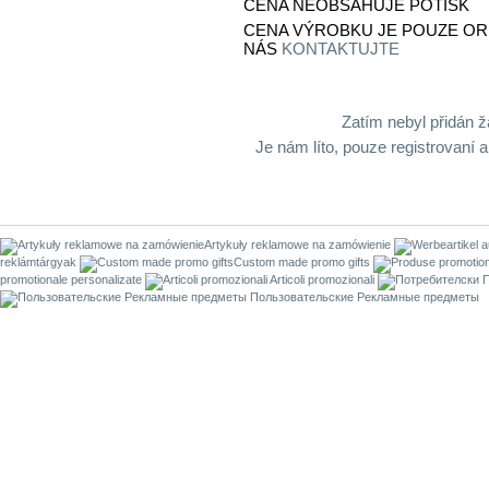
CENA NEOBSAHUJE POTISK
CENA VÝROBKU JE POUZE OR
NÁS
KONTAKTUJTE
Zatím nebyl přidán ž
Je nám líto, pouze registrovaní 
Artykuły reklamowe na zamówienie
reklámtárgyak
Custom made promo gifts
promotionale personalizate
Articoli promozionali
Пользовательские Рекламные предметы