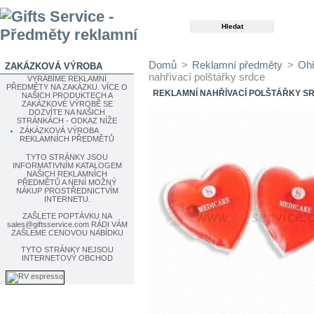
Domů
>
Reklamní předměty
>
Ohř
ZAKÁZKOVÁ VÝROBA
nahřívací polštářky srdce
VYRÁBÍME REKLAMNÍ
PŘEDMĚTY NA ZAKÁZKU. VÍCE O
REKLAMNÍ NAHŘÍVACÍ POLŠTÁŘKY S
NAŠICH PRODUKTECH A
ZAKÁZKOVÉ VÝROBĚ SE
DOZVÍTE NA NAŠICH
STRÁNKÁCH - ODKAZ NÍŽE
ZÁKÁZKOVÁ VÝROBA
REKLAMNÍCH PŘEDMĚTŮ
TYTO STRÁNKY JSOU
INFORMATIVNÍM KATALOGEM
NAŠICH REKLAMNÍCH
PŘEDMĚTŮ A NENÍ MOŽNÝ
NÁKUP PROSTŘEDNICTVÍM
INTERNETU.
ZAŠLETE POPTÁVKU NA
sales@giftsservice.com
RÁDI VÁM
ZAŠLEME CENOVOU NABÍDKU
TYTO STRÁNKY NEJSOU
INTERNETOVÝ OBCHOD