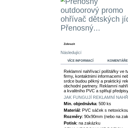
Přenosný...
Zobrazit
Následující
VÍCE INFORMACÍ
KOMENTÁŘE 
Reklamní nahřívací polštářky ve t
firmy, kontaktnimi informacemi neb
srdce budou pěkný a praktický re
obchodní partnery. Reklamní nahří
a kvalitního PVC a splňují předpis
JAK FUNGUJÍ REKLAMNÍ NAHŘ
Min. objednávka
: 500 ks
Materiál
: PVC sáček s netoxickou
Rozměry
: 90x90mm (nebo na za
Potisk
: na zakázku