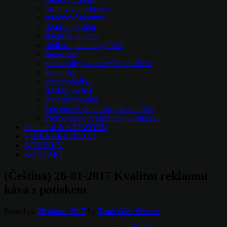
rostliny v plechovce
silikonové hodinky
skládací lehátka
skleněné kuličky
sladkosti, bonbóny, čoko
slunečníky
termohrnky s vloženým potiskem
teploměry
termopolštářky
škrabky na led
vánoční reklama
Epoxidové samolepky na zakázku
Promo gumové kačenky na zakázku
Pantone® & ARTWORK
VIDEA REALIZACÍ
NOVINKY
KONTAKT
(Čeština) 26-01-2017 Kvalitní reklamní
káva s potiskem
Posted on
26.január 2017
by
Team Gifts Service