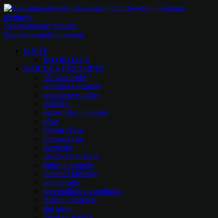
Gifts Service – reklamní
předměty
Skip to primary content
Skip to secondary content
O NÁS
INFORMACE
NABÍDKA PŘEDMĚTŮ
3D samolepky
adventní kalendáře
antistresové míčky
deštníky
kapesníčky, ubrousky
káva
hawaii věnce
kvetoucí čaje
magnetky
plastové/pvc karty
žabky a pantofle
plovoucí klíčenky
podhlavníky
nanopodložky a podložky
reflexní předměty
rfid obaly
rohožky, rohože